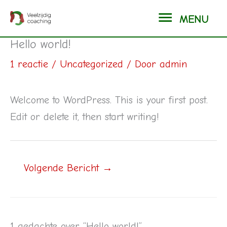
Ga
MENU
MENU
naar
de
Hello world!
inhoud
1 reactie
/
Uncategorized
/ Door
admin
Welcome to WordPress. This is your first post.
Edit or delete it, then start writing!
Volgende Bericht
→
1 gedachte over “Hello world!”