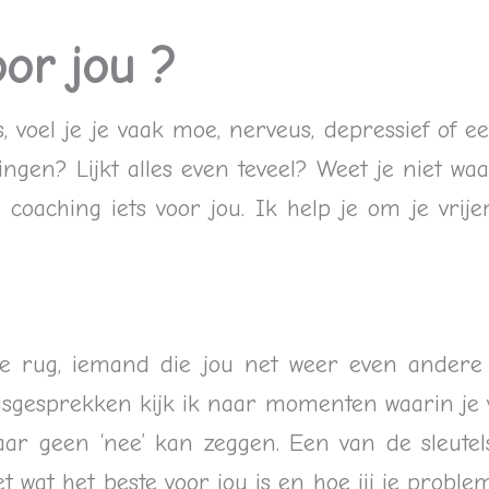
oor jou ?
ss, voel je je vaak moe, nerveus, depressief of
ingen? Lijkt alles even teveel? Weet je niet wa
coaching iets voor jou. Ik help je om je vrijer
de rug, iemand die jou net weer even andere 
gsgesprekken kijk ik naar momenten waarin je 
aar geen ‘nee’ kan zeggen. Een van de sleutels 
eet wat het beste voor jou is en hoe jij je prob